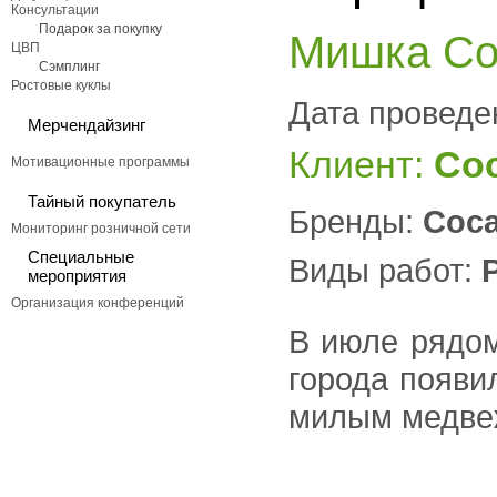
Консультации
Подарок за покупку
Мишка Co
ЦВП
Сэмплинг
Ростовые куклы
Дата проведе
Мерчендайзинг
Клиент:
Coc
Мотивационные программы
Тайный покупатель
Бренды:
Coca
Мониторинг розничной сети
Специальные
Виды работ:
мероприятия
Организация конференций
В июле рядом
города появи
милым медвеж