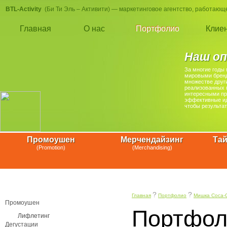
BTL-Activity
(Би Ти Эль – Активити) — маркетинговое агентство, работающе
Главная
О нас
Портфолио
Клие
Наш о
За многие годы
мировыми бренда
множестве друг
реализованных 
интересными пр
эффективные иде
чтобы результат
Промоушен
Мерчендайзинг
Та
(Promotion)
(Merchandising)
?
?
Главная
Портфолио
Мишка Coca-
Промоушен
Портфол
Лифлетинг
Дегустации